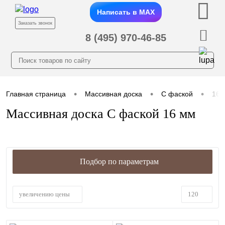
Написать в MAX
Заказать звонок
8 (495) 970-46-85
•
•
•
Главная страница
Массивная доска
С фаской
16 
Массивная доска С фаской 16 мм
Подбор по параметрам
увеличению цены
120