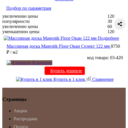
Подбор по параметрам
увеличению цены
120
популярности
30
увеличению цены
60
уменьшению цены
120
Подробнее
Массивная доска Magestik Floor Окан Селект 122 мм
8750
₽
/ м2
код товара: 03-420
В корзину
Купить дешевле
Купить в 1 клик
Сравнение
Страницы
Акции
Распродажи
Оплата