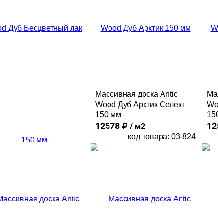
Ку
Массивная доска Antic
Ма
Wood Дуб Арктик Селект
Wo
150 мм
15
12578 ₽
12
/ м2
код товара: 03-824
В корзину
Сравнение
ивная доска Antic
Купить в 1 клик
Ку
d Дуб Бесцветный лак