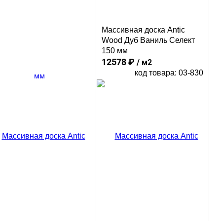
Массивная доска Antic
Wood Дуб Ваниль Селект
150 мм
12578 ₽
/ м2
код товара: 03-830
В корзину
Сравнение
ссивная доска Antic
Купить в 1 клик
od Дуб Брусничный
лект 150 мм
578 ₽
/ м2
код товара: 03-828
В корзину