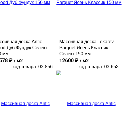
ссивная доска Antic
Массивная доска Tokarev
od Дуб Фундук Селект
Parquet Ясень Классик
0 мм
Селект 150 мм
578 ₽
12600 ₽
/ м2
/ м2
код товара: 03-856
код товара: 03-653
В корзину
В корзину
Сравнение
Сравнение
пить в 1 клик
Купить в 1 клик