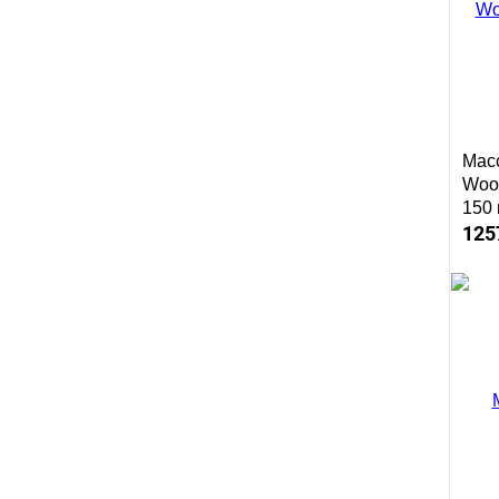
Масс
Woo
150
125
Куп