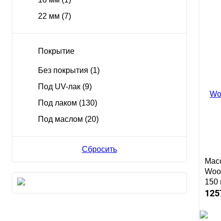
Сел
22 мм
(7)
125
Покрытие
Без покрытия
(1)
Под UV-лак
(9)
Под лаком
(130)
Куп
Под маслом
(20)
Сбросить
Масс
Woo
150
125