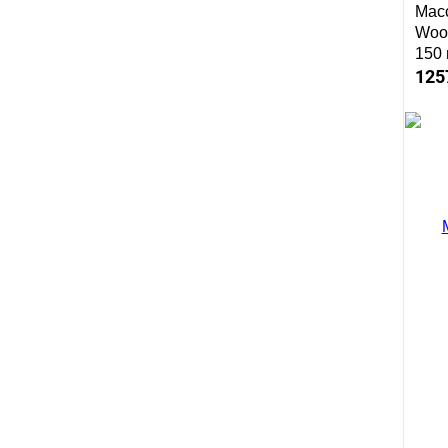
Масс
Woo
150
125
Куп