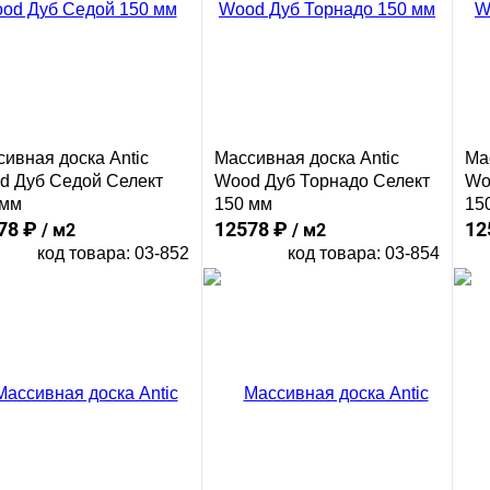
ивная доска Antic
Массивная доска Antic
Ма
d Дуб Седой Селект
Wood Дуб Торнадо Селект
Wo
 мм
150 мм
15
78 ₽
12578 ₽
12
/ м2
/ м2
код товара: 03-852
код товара: 03-854
В корзину
В корзину
Сравнение
Сравнение
ить в 1 клик
Купить в 1 клик
Ку