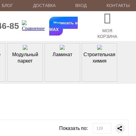
БЛОГ
ДОСТАВКА
ВХОД
КОНТАКТЫ
Написать в
46-85
MAX
МОЯ
КОРЗИНА
е
Модульный
Ламинат
Строительная
паркет
химия
Показать по:
120