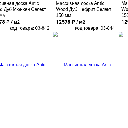
ивная доска Antic
Массивная доска Antic
Ма
d Дуб Мюнхен Селект
Wood Дуб Нефрит Селект
Wo
 мм
150 мм
15
78 ₽
12578 ₽
12
/ м2
/ м2
код товара: 03-842
код товара: 03-844
В корзину
В корзину
Сравнение
Сравнение
ить в 1 клик
Купить в 1 клик
Ку