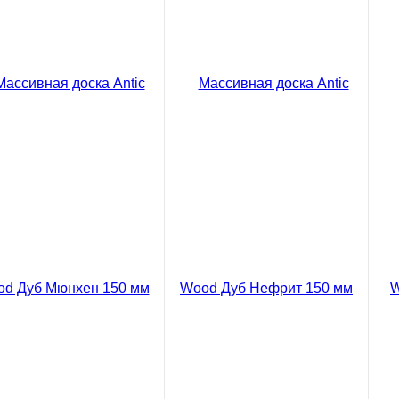
В корзину
Сравнение
Массивная доска Antic
ить в 1 клик
Ку
Wood Дуб Жемчужный
Селект 150 мм
12578 ₽
/ м2
код товара: 03-836
В корзину
Сравнение
Купить в 1 клик