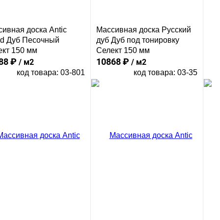
ивная доска Antic
Массивная доска Русский
d Дуб Песочный
дуб Дуб под тонировку
ект 150 мм
Селект 150 мм
88 ₽
10868 ₽
/ м2
/ м2
код товара: 03-801
код товара: 03-35
В корзину
В корзину
Сравнение
Сравнение
Ма
ить в 1 клик
Купить в 1 клик
Wo
Се
12