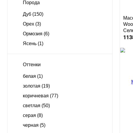
Порода
Дуб
(150)
Масс
Орех
(3)
Woo
Сел
Ормозия
(6)
113
Ясень
(1)
Оттенки
белая
(1)
золотая
(19)
Куп
коричневая
(77)
светлая
(50)
серая
(8)
черная
(5)