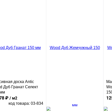
ект 150 мм
78 ₽
/ м2
код товара: 03-821
В корзину
Сравнение
ить в 1 клик
ивная доска Antic
Ма
d Дуб Гранат Селект
Wo
 мм
15
78 ₽
12
/ м2
код товара: 03-834