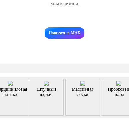
МОЯ КОРЗИНА
Заказать звонок
Написать в MAX
арцвиниловая
Штучный
Массивная
Пробковы
плитка
паркет
доска
полы