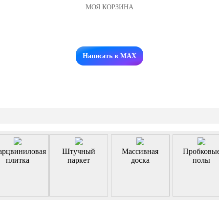
МОЯ КОРЗИНА
Заказать звонок
Написать в MAX
арцвиниловая
Штучный
Массивная
Пробковы
плитка
паркет
доска
полы