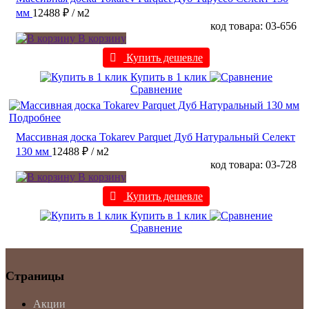
мм
12488 ₽
/ м2
код товара: 03-656
В корзину
Купить дешевле
Купить в 1 клик
Сравнение
Подробнее
Массивная доска Tokarev Parquet Дуб Натуральный Селект
130 мм
12488 ₽
/ м2
код товара: 03-728
В корзину
Купить дешевле
Купить в 1 клик
Сравнение
Страницы
Акции