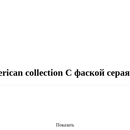
ican collection С фаской сера
Показать