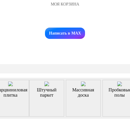
МОЯ КОРЗИНА
Заказать звонок
Написать в MAX
арцвиниловая
Штучный
Массивная
Пробковы
плитка
паркет
доска
полы