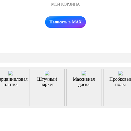
МОЯ КОРЗИНА
Заказать звонок
Написать в MAX
арцвиниловая
Штучный
Массивная
Пробковы
плитка
паркет
доска
полы