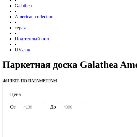
•
Galathea
•
American collection
•
серая
•
Под теплый пол
•
UV-лак
Паркетная доска Galathea Ame
ФИЛЬТР ПО ПАРАМЕТРАМ
Цена
От
До