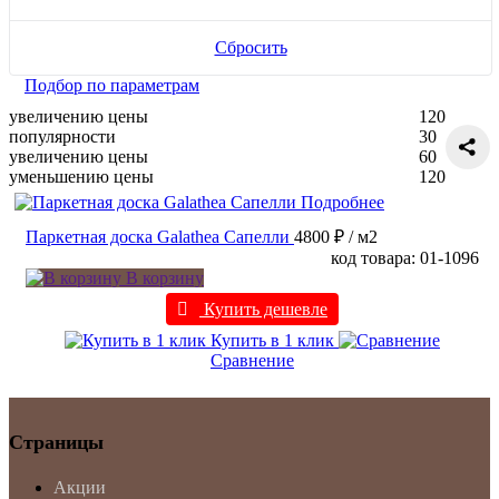
Сбросить
Подбор по параметрам
увеличению цены
120
популярности
30
увеличению цены
60
уменьшению цены
120
Подробнее
Паркетная доска Galathea Сапелли
4800 ₽
/ м2
код товара: 01-1096
В корзину
Купить дешевле
Купить в 1 клик
Сравнение
Страницы
Акции