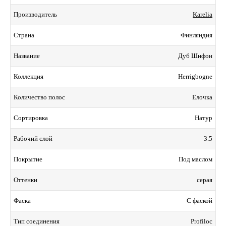
Karelia
Производитель
Финляндия
Страна
Дуб Шифон
Название
Herrigbogne
Коллекция
Елочка
Количество полос
Натур
Сортировка
3.5
Рабочий слой
Под маслом
Покрытие
серая
Оттенки
С фаской
Фаска
Profiloc
Тип соединения