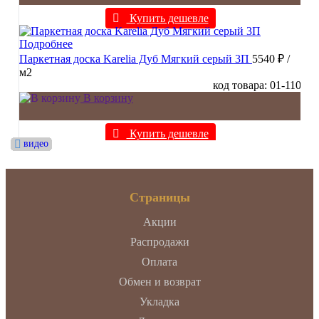
Купить дешевле
Подробнее
Паркетная доска Karelia Дуб Мягкий серый 3П
5540 ₽
/
м2
код товара: 01-110
В корзину
Купить дешевле
видео
видео
видео
видео
видео
видео
видео
видео
видео
видео
Страницы
Акции
Распродажи
Оплата
Обмен и возврат
Укладка