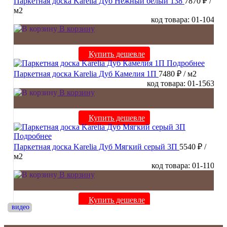
Паркетная доска Karelia Дуб Нежный белый 138
7870 ₽
/
м2
код товара: 01-104
В корзину
Купить дешевле
Подробнее
Паркетная доска Karelia Дуб Камелия 1П
7480 ₽
/ м2
код товара: 01-1563
В корзину
Купить дешевле
Подробнее
Паркетная доска Karelia Дуб Мягкий серый 3П
5540 ₽
/
м2
код товара: 01-110
В корзину
Купить дешевле
видео
видео
видео
видео
видео
видео
видео
видео
видео
видео