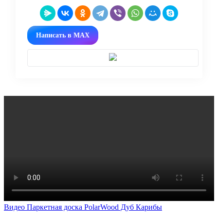
Написать в MAX
Видео Паркетная доска PolarWood Дуб Карибы