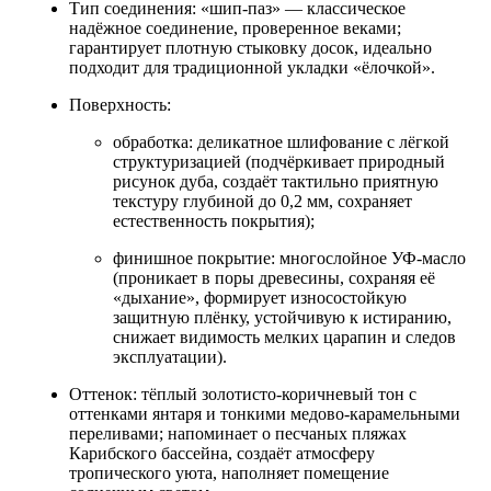
Тип соединения: «шип‑паз» — классическое
надёжное соединение, проверенное веками;
гарантирует плотную стыковку досок, идеально
подходит для традиционной укладки «ёлочкой».
Поверхность:
обработка: деликатное шлифование с лёгкой
структуризацией (подчёркивает природный
рисунок дуба, создаёт тактильно приятную
текстуру глубиной до 0,2 мм, сохраняет
естественность покрытия);
финишное покрытие: многослойное УФ‑масло
(проникает в поры древесины, сохраняя её
«дыхание», формирует износостойкую
защитную плёнку, устойчивую к истиранию,
снижает видимость мелких царапин и следов
эксплуатации).
Оттенок: тёплый золотисто‑коричневый тон с
оттенками янтаря и тонкими медово‑карамельными
переливами; напоминает о песчаных пляжах
Карибского бассейна, создаёт атмосферу
тропического уюта, наполняет помещение