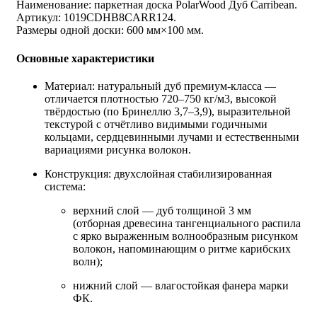
Наименование: паркетная доска PolarWood Дуб Carribean.
Артикул: 1019CDHB8CARR124.
Размеры одной доски: 600 мм×100 мм.
Основные характеристики
Материал: натуральный дуб премиум‑класса —
отличается плотностью 720–750 кг/м3, высокой
твёрдостью (по Бринеллю 3,7–3,9), выразительной
текстурой с отчётливо видимыми годичными
кольцами, сердцевинными лучами и естественными
вариациями рисунка волокон.
Конструкция: двухслойная стабилизированная
система:
верхний слой — дуб толщиной 3 мм
(отборная древесина тангенциального распила
с ярко выраженным волнообразным рисунком
волокон, напоминающим о ритме карибских
волн);
нижний слой — влагостойкая фанера марки
ФК.