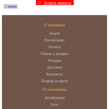
Купить дешевле
видео
видео
видео
видео
видео
видео
видео
видео
видео
видео
Страницы
Акции
Распродажи
Оплата
Обмен и возврат
Укладка
Доставка
Контакты
Подбор по фото
О компании
Дизайнерам
Блог