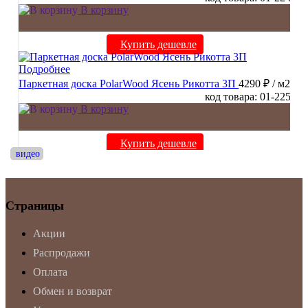
В корзину
Купить дешевле
Подробнее
Паркетная доска PolarWood Ясень Рикотта 3П
4290 ₽
/ м2
код товара: 01-225
В корзину
Купить дешевле
видео
видео
видео
видео
видео
видео
видео
видео
видео
видео
Страницы
Акции
Распродажи
Оплата
Обмен и возврат