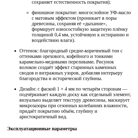
сохраняет естественность покрытия);
финишное покрытие: многослойное УФ‑масло
с матовым эффектом (проникает в поры
древесины, сохраняя её «дыхание»,
формирует износостойкую защитную плёнку
толщиной 0,4 мм, устойчивую к истиранию и
воздействию влаги).
Оттенок: благородный средне‑коричневый тон с
оттенками орехового, кофейного и тонкими
карамельно‑медовыми переливами. Рисунок
волокон создаёт эффект старинных каменных
сводов и витражных узоров, добавляя интерьеру
благородства и исторической глубины.
Дизайн: с фаской 1 × 4 мм по четырём сторонам —
подчёркивает каждую доску как отдельный элемент,
визуально выделяет текстуру древесины, маскирует
микрозазоры при сезонных колебаниях влажности,
придаёт покрытию объём, глубину и
аристократичный вид.
Эксплуатационные параметры