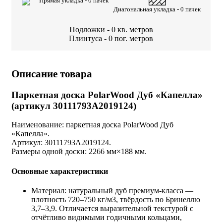
Прямая укладка -
0
пачек
Диагональная укладка -
0
пачек
Подложки -
0
кв. метров
Плинтуса -
0
пог. метров
Описание товара
Паркетная доска PolarWood Дуб «Капелла»
(артикул 30111793A2019124)
Наименование: паркетная доска PolarWood Дуб
«Капелла».
Артикул: 30111793A2019124.
Размеры одной доски: 2266 мм×188 мм.
Основные характеристики
Материал: натуральный дуб премиум‑класса —
плотность 720–750 кг/м3, твёрдость по Бринеллю
3,7–3,9. Отличается выразительной текстурой с
отчётливо видимыми годичными кольцами,