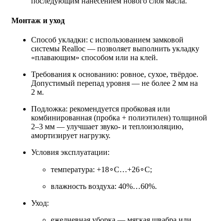
последующим нанесением нового слоя масла.
Монтаж и уход
Способ укладки: с использованием замковой
системы Realloc — позволяет выполнить укладку
«плавающим» способом или на клей.
Требования к основанию: ровное, сухое, твёрдое.
Допустимый перепад уровня — не более 2 мм на
2 м.
Подложка: рекомендуется пробковая или
комбинированная (пробка + полиэтилен) толщиной
2–3 мм — улучшает звуко‑ и теплоизоляцию,
амортизирует нагрузку.
Условия эксплуатации:
температура: +18∘C…+26∘C;
влажность воздуха: 40%…60%.
Уход:
ежедневная уборка — мягкая швабра или