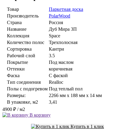
Товар
Паркетная доска
Производитель
PolarWood
Страна
Россия
Название
Дуб Мира 3П
Коллекция
Space
Количество полос
Трехполосная
Сортировка
Кантри
Рабочий слой
3.5
Покрытие
Под маслом
Оттенки
коричневая
Фаска
С фаской
Тип соединения
Realloc
Полы с подогревом
Под теплый пол
Размеры:
2266 мм x 188 мм x 14 мм
В упаковке, м2
3,41
4900 ₽
/ м2
В корзину
Купить в 1 клик