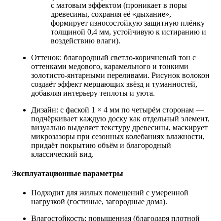
с матовым эффектом (проникает в поры
древесины, сохраняя её «дыхание»,
формирует износостойкую защитную плёнку
толщиной 0,4 мм, устойчивую к истиранию и
воздействию влаги).
Оттенок: благородный светло‑коричневый тон с
оттенками медового, карамельного и тонкими
золотисто‑янтарными переливами. Рисунок волокон
создаёт эффект мерцающих звёзд и туманностей,
добавляя интерьеру теплоты и уюта.
Дизайн: с фаской 1 × 4 мм по четырём сторонам —
подчёркивает каждую доску как отдельный элемент,
визуально выделяет текстуру древесины, маскирует
микрозазоры при сезонных колебаниях влажности,
придаёт покрытию объём и благородный
классический вид.
Эксплуатационные параметры
Подходит для жилых помещений с умеренной
нагрузкой (гостиные, загородные дома).
Влагостойкость: повышенная (благодаря плотной