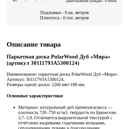
Диагональная укладка -
0
пачек
Подложки -
0
кв. метров
Плинтуса -
0
пог. метров
Описание товара
Паркетная доска PolarWood Дуб «Мира»
(артикул 30111793A5300124)
Наименование: паркетная доска PolarWood Дуб «Мира».
Артикул: 30111793A5300124.
Размеры одной доски: 2266 мм×188 мм.
Основные характеристики
Материал: натуральный дуб премиум‑класса —
плотность 720–750 кг/м3, твёрдость по Бринеллю
3,7–3,9. Отличается выразительной текстурой с
отчётливо видимыми годичными кольцами,
сердцевинными лучами и благородными