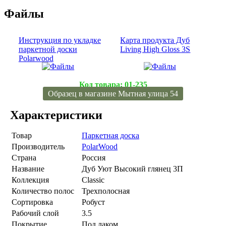
Файлы
Инструкция по укладке
Карта продукта Дуб
паркетной доски
Living High Gloss 3S
Polarwood
Код товара:
01-235
Образец в магазине Мытная улица 54
Характеристики
Товар
Паркетная доска
Производитель
PolarWood
Страна
Россия
Название
Дуб Уют Высокий глянец 3П
Коллекция
Classic
Количество полос
Трехполосная
Сортировка
Робуст
Рабочий слой
3.5
Покрытие
Под лаком