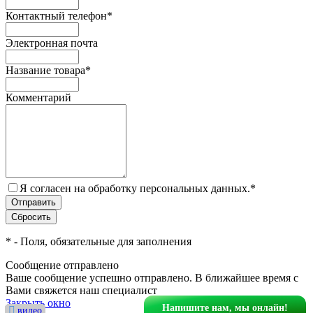
Контактный телефон
*
Электронная почта
Название товара
*
Комментарий
Я согласен на обработку персональных данных.
*
*
- Поля, обязательные для заполнения
Сообщение отправлено
Ваше сообщение успешно отправлено. В ближайшее время с
Вами свяжется наш специалист
Закрыть окно
Напишите нам, мы онлайн!
видео
видео
видео
видео
видео
видео
видео
видео
видео
видео