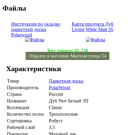
Файлы
Инструкция по укладке
Карта продукта Дуб
паркетной доски
Living White Matt 3S
Polarwood
Код товара:
01-236
Образец в магазине Мытная улица 54
Характеристики
Товар
Паркетная доска
Производитель
PolarWood
Страна
Россия
Название
Дуб Уют Белый 3П
Коллекция
Classic
Количество полос
Трехполосная
Сортировка
Робуст
Рабочий слой
3.5
Покрытие
Матовый лак