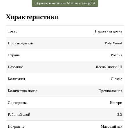
Образец в магазине Мытная улица 54
Характеристики
Паркетная доска
Товар
PolarWood
Производитель
Россия
Страна
Ясень Виски 3П
Название
Classic
Коллекция
Трехполосная
Количество полос
Кантри
Сортировка
3.5
Рабочий слой
Матовый лак
Покрытие