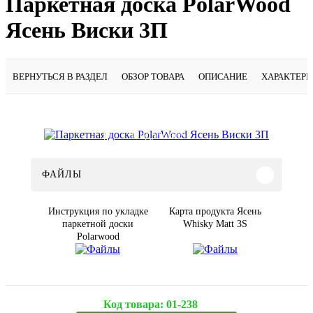
Паркетная доска PolarWood
Ясень Виски 3П
ВЕРНУТЬСЯ В РАЗДЕЛ
ОБЗОР ТОВАРА
ОПИСАНИЕ
ХАРАКТЕР
Подробнее
ФАЙЛЫ
Инструкция по укладке
Карта продукта Ясень
паркетной доски
Whisky Matt 3S
Polarwood
Код товара:
01-238