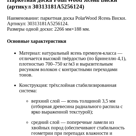
(артикул 30313181A5256124)
Наименование: паркетная доска PolarWood Ясень Виски.
Артикул: 30313181A5256124.
Размеры одной доски: 2266 мм×188 мм.
Основные характеристики
Материал: натуральный ясень премиум‑класса —
отличается высокой твёрдостью (по Бринеллю 4,1),
плотностью 700–750 кг/м3 и выразительным
рисунком волокон с контрастными переходами
тонов.
Конструкция: трёхслойная стабилизированная
система:
верхний слой — ясень толщиной 3,5 мм
(отборная древесина радиального распила с
ярко выраженной текстурой);
средний слой — поперечные ламели из
хвойных пород (обеспечивают стабильность
геометрии при перепадах влажности и