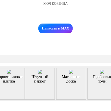
МОЯ КОРЗИНА
Заказать звонок
Написать в MAX
арцвиниловая
Штучный
Массивная
Пробковы
плитка
паркет
доска
полы