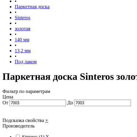
•
Паркетная доска
•
Sinteros
•
золотая
•
140 мм
•
13,2 мм
•
Под лаком
Паркетная доска Sinteros зол
Фильтр по параметрам
Цена
От
До
Подсказка свойства
×
Производитель
Sinteros
(1)
X