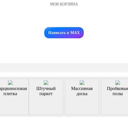
МОЯ КОРЗИНА
Заказать звонок
Написать в MAX
арцвиниловая
Штучный
Массивная
Пробковы
плитка
паркет
доска
полы