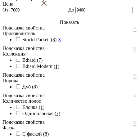
×
Цена
От
До
Показать
×
Подсказка свойства
Производитель
Stockl Parkett
(8)
X
×
Подсказка свойства
Коллекция
B:hard
(7)
B:hard Modern
(1)
×
Подсказка свойства
Порода
Дуб
(8)
×
Подсказка свойства
Количество полос
Елочка
(1)
Однополосная
(7)
×
Подсказка свойства
Фаска
С фаской
(8)