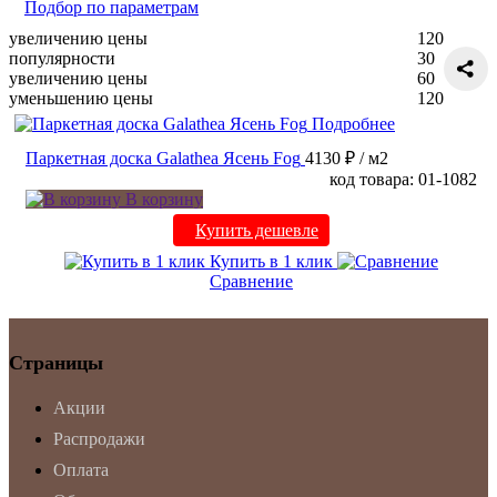
Подбор по параметрам
увеличению цены
120
популярности
30
увеличению цены
60
уменьшению цены
120
Подробнее
Паркетная доска Galathea Ясень Fog
4130 ₽
/ м2
код товара: 01-1082
В корзину
Купить дешевле
Купить в 1 клик
Сравнение
Страницы
Акции
Распродажи
Оплата