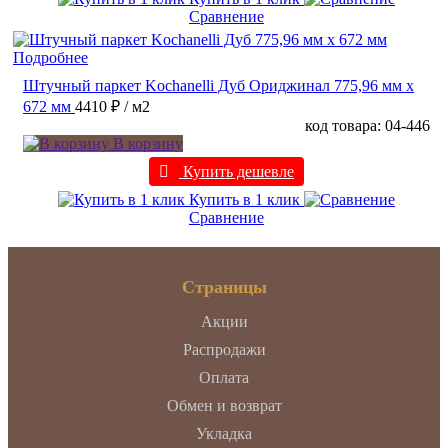
Сравнение
Подробнее
Штучный паркет Kochanelli Дуб Ориджинал 775,96 мм х
672 мм
4410 ₽
/ м2
код товара: 04-446
В корзину
Купить дешевле
Купить в 1 клик
Сравнение
Страницы
Акции
Распродажи
Оплата
Обмен и возврат
Укладка