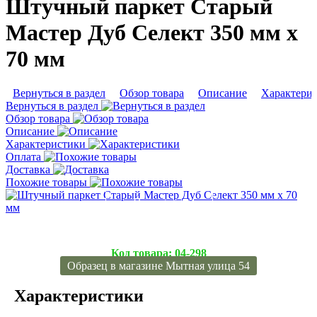
Штучный паркет Старый
Мастер Дуб Селект 350 мм х
70 мм
Вернуться в раздел
Обзор товара
Описание
Характери
Вернуться в раздел
Обзор товара
Описание
Характеристики
Оплата
Доставка
Похожие товары
Подробнее
Код товара:
04-298
Образец в магазине Мытная улица 54
Характеристики