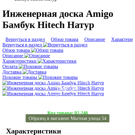
Инженерная доска Amigo
Бамбук Hitech Натур
Вернуться в раздел
Обзор товара
Описание
Характери
Вернуться в раздел
Обзор товара
Описание
Характеристики
Оплата
Доставка
Похожие товары
Подробнее
Подробнее
Подробнее
Код товара:
02-246
Образец в магазине Мытная улица 54
Характеристики