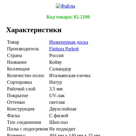
Код товара:
02-2180
Характеристики
Товар
Инженерная доска
Производитель
Finitura Parkett
Страна
Россия
Название
Койву
Коллекция
Сальвадор
Количество полос
Итальянская елочка
Сортировка
Натур
Рабочий слой
3.5 мм
Покрытие
UV-лак
Оттенки
светлая
Конструкция
Двухслойная
Фаска
С фаской
Тип соединения
Шип-паз
Полы с подогревом
Не подходит
Размеры:
404 мм x 140 мм x 15 мм