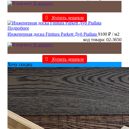
В корзину
Купить дешевле
Подробнее
Инженерная доска Finitura Parkett Дуб Piallata
9100 ₽
/ м2
код товара: 02-3650
В корзину
Купить дешевле
Хочу скидку