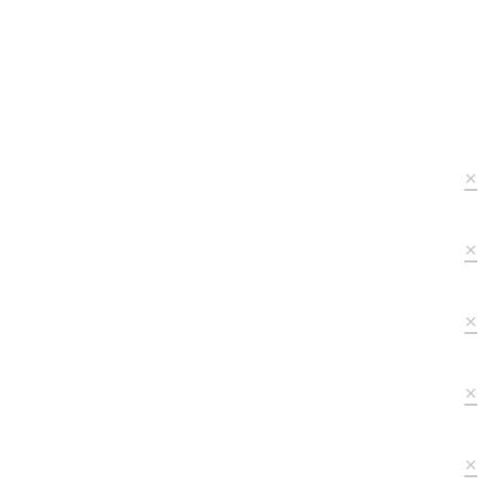
×
×
×
×
×