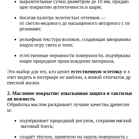
выразительные сучки диаметром до 10 мм, придаю
щие покрытию аутентичность и шарм;
богатая палитра золотистых оттенков —
от светло‑медового до насыщенного янтарного с пе
реливами;
рельефная текстура волокон, создающая заворажива
ющую игру света и тени;
естественные неровности поверхности, подчёркива
ющие природное происхождение материала.
Это выбор для тех, кто ценит
естественную эстетику
и х
очет видеть в интерьере не шаблон, а живой отпечаток др
евесной жизни.
2. Масляное покрытие: изысканная защита и тактильн
ая нежность
Обработка маслом раскрывает лучшие качества древесин
ы:
подчёркивает природный рисунок, сохраняя мягкий
матовый блеск;
создаёт тёплую, приятную на ощупь поверхность с