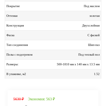
Под маслом
Покрытие
золотая
Оттенки
Двухслойная
Конструкция
С фаской
Фаска
Шип-паз
Тип соединения
Под теплый пол
Полы с подогревом
500-1810 мм x 140 мм x 13.5 мм
Размеры:
1.52
В упаковке, м2
5630 ₽
Экономия:
563 ₽