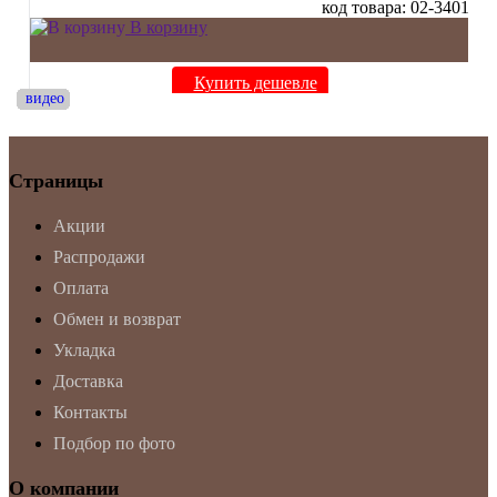
код товара: 02-3401
В корзину
Купить дешевле
видео
видео
видео
видео
видео
видео
видео
видео
видео
видео
Страницы
Акции
Распродажи
Оплата
Обмен и возврат
Укладка
Доставка
Контакты
Подбор по фото
О компании