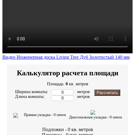
Видео Инженерная доска Living Tree Дуб Золотистый 140 мм
Калькулятор расчета площади
Площадь:
0
кв. метров
Ширина комнаты:
метров
Рассчитать
Длина комнаты:
метров
Прямая укладка -
0
пачек
Диагональная укладка -
0
пачек
Подложки -
0
кв. метров
Плинтуса -
0
пог. метров