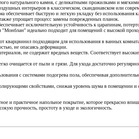
лого натурального камня, с деликатными прожилками и мягким
воздушных интерьеров в классическом, скандинавском или совре
ма обеспечивает быструю и легкую укладку без использования кл
а также упрощает процесс замены поврежденных планок.
спечивает исключительную устойчивость к царапинам, потерто
 "Монблан" идеально подходит для помещений с высокой прох
от кварцвинил подходящим для использования в ванных комната
стью, не опасаясь деформации.
атериалов, не содержит вредных веществ. Соответствует высоки
егко очищается от пыли и грязи. Для ухода достаточно регулярн
зования с системами подогрева пола, обеспечивая дополнитель
олирующими свойствами, снижая уровень шума в помещении и с
ное и практичное напольное покрытие, которое прекрасно впиш
ысокую прочность, простоту в уходе и экологичность.