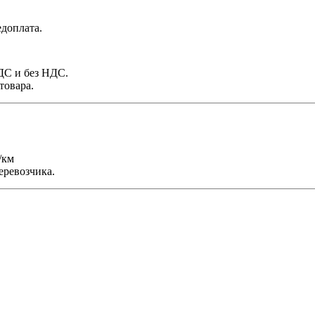
доплата.
НДС и без НДС.
товара.
/км
еревозчика.