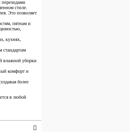
и переходами
менном стиле.
ея. Это позволяет
стям, пятнам и
одимостью,
х, кухнях,
м стандартам
ой влажной уборки
ный комфорт и
оздавая более
ется в любой