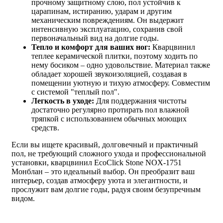
прочному защитному слою, пол устойчив к
царапинам, истиранию, ударам и другим
механическим повреждениям. Он выдержит
интенсивную эксплуатацию, сохранив свой
первоначальный вид на долгие годы.
Тепло и комфорт для ваших ног:
Кварцвинил
теплее керамической плитки, поэтому ходить по
нему босиком – одно удовольствие. Материал также
обладает хорошей звукоизоляцией, создавая в
помещении уютную и тихую атмосферу. Совместим
с системой "теплый пол".
Легкость в уходе:
Для поддержания чистоты
достаточно регулярно протирать пол влажной
тряпкой с использованием обычных моющих
средств.
Если вы ищете красивый, долговечный и практичный
пол, не требующий сложного ухода и профессиональной
установки, кварцвинил EcoClick Stone NOX-1751
Монблан – это идеальный выбор. Он преобразит ваш
интерьер, создав атмосферу уюта и элегантности, и
прослужит вам долгие годы, радуя своим безупречным
видом.