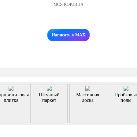
МОЯ КОРЗИНА
Заказать звонок
Написать в MAX
арцвиниловая
Штучный
Массивная
Пробковы
плитка
паркет
доска
полы