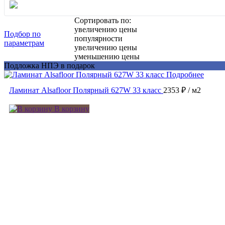
Сортировать по:
увеличению цены
Подбор по
популярности
параметрам
увеличению цены
уменьшению цены
Подложка НПЭ в подарок
Подробнее
Ламинат Alsafloor Полярный 627W 33 класс
2353 ₽
/ м2
В корзину