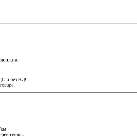
доплата.
НДС и без НДС.
товара.
/км
еревозчика.