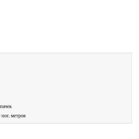
пачек
0
пог. метров