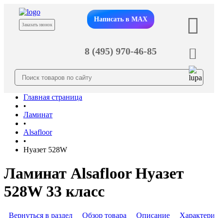
Написать в MAX
Заказать звонок
8 (495) 970-46-85
Главная страница
•
Ламинат
•
Alsafloor
•
Нуазет 528W
Ламинат Alsafloor Нуазет
528W 33 класс
Вернуться в раздел
Обзор товара
Описание
Характери