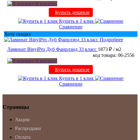
В корзину
Купить дешевле
Купить в 1 клик
Сравнение
Хочу скидку
Подробнее
Ламинат BinylPro Дуб Фаирлэнд 33 класс
1873 ₽
/ м2
код товара: 06-2556
В корзину
Купить дешевле
Купить в 1 клик
Сравнение
Страницы
Акции
Распродажи
Оплата