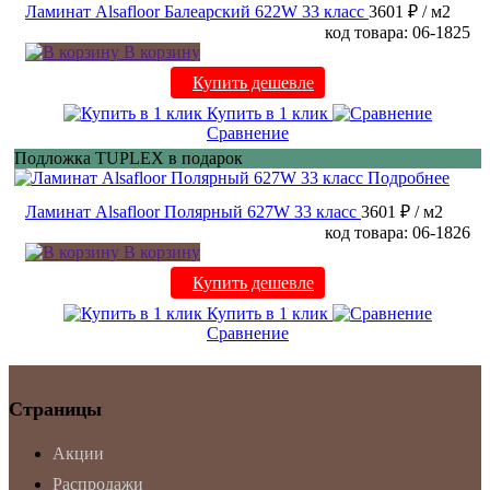
Ламинат Alsafloor Балеарский 622W 33 класс
3601 ₽
/ м2
код товара: 06-1825
В корзину
Купить дешевле
Купить в 1 клик
Сравнение
Подложка TUPLEX в подарок
Подробнее
Ламинат Alsafloor Полярный 627W 33 класс
3601 ₽
/ м2
код товара: 06-1826
В корзину
Купить дешевле
Купить в 1 клик
Сравнение
Страницы
Акции
Распродажи