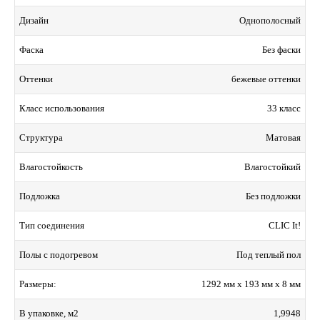
Однополосный
Дизайн
Без фаски
Фаска
бежевые оттенки
Оттенки
33 класс
Класс использования
Матовая
Структура
Влагостойкий
Влагостойкость
Без подложки
Подложка
CLIC It!
Тип соединения
Под теплый пол
Полы с подогревом
1292 мм x 193 мм x 8 мм
Размеры:
1,9948
В упаковке, м2