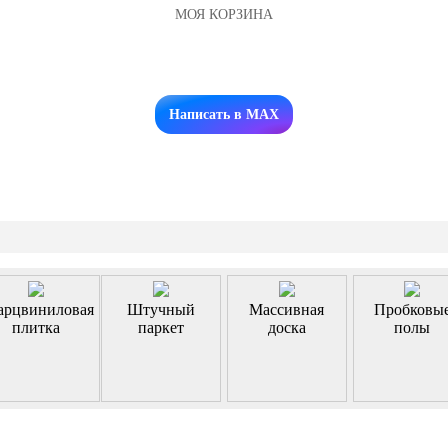
МОЯ КОРЗИНА
Заказать звонок
Написать в MAX
арцвиниловая
Штучный
Массивная
Пробковы
плитка
паркет
доска
полы