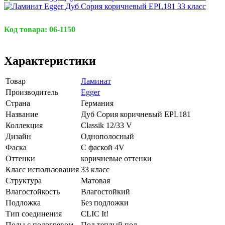
Код товара:
06-1150
Характеристики
Товар
Ламинат
Производитель
Egger
Страна
Германия
Название
Дуб Сория коричневый EPL181
Коллекция
Classik 12/33 V
Дизайн
Однополосный
Фаска
С фаской 4V
Оттенки
коричневые оттенки
Класс использования
33 класс
Структура
Матовая
Влагостойкость
Влагостойкий
Подложка
Без подложки
Тип соединения
CLIC It!
Полы с подогревом
Под теплый пол