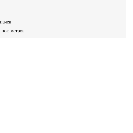
пачек
0
пог. метров