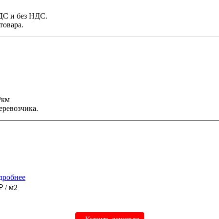
НДС и без НДС.
товара.
/км
еревозчика.
дробнее
 ₽
/ м2