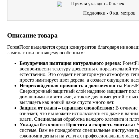
Прямая укладка -
0
пачек
Подложки -
0
кв. метров
Описание товара
ForestFloor выделяется среди конкурентов благодаря иннова
ламинат по-настоящему особенным:
Безупречная имитация натурального дерева:
ForestF
воспроизвести текстуру древесины с поразительной то
естественно. Это создает неповторимую атмосферу тепл
просто имитирует цвет дерева, а создает ощущение нас
Непревзойденная прочность и долговечность:
ForestF
Сверхпрочный защитный слой надежно защищает пол от 
домашними животными, а также для помещений с высок
выглядеть как новый даже спустя много лет.
Защита от влаги – гарантия спокойствия:
В отличие 
означает, что вы можете использовать его даже в ванны
влаги. Специальная обработка каждого элемента и пло
Укладка без хлопот: Простота и скорость монтажа:
У
системе. Вам не понадобятся специальные инструменты
сэкономив деньги на услугах профессиональных мастер