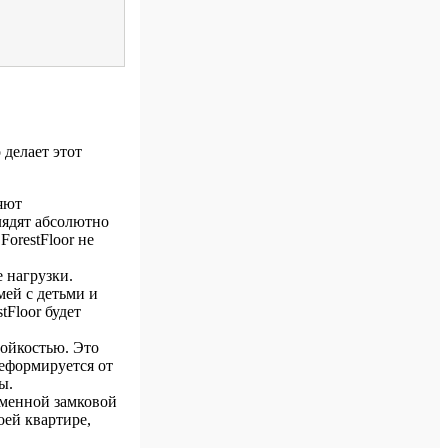
 делает этот
ляют
лядят абсолютно
orestFloor не
 нагрузки.
мей с детьми и
Floor будет
тойкостью. Это
деформируется от
ы.
ременной замковой
оей квартире,