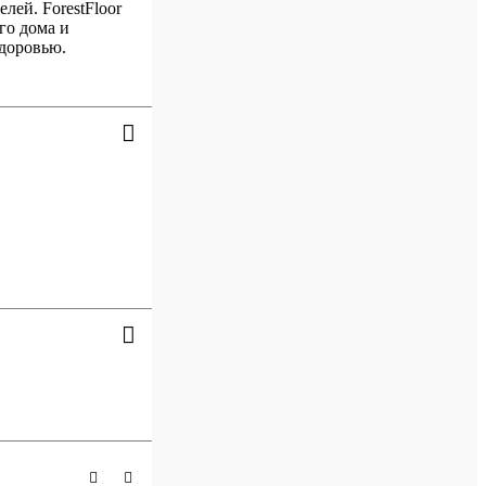
лей. ForestFloor
го дома и
здоровью.