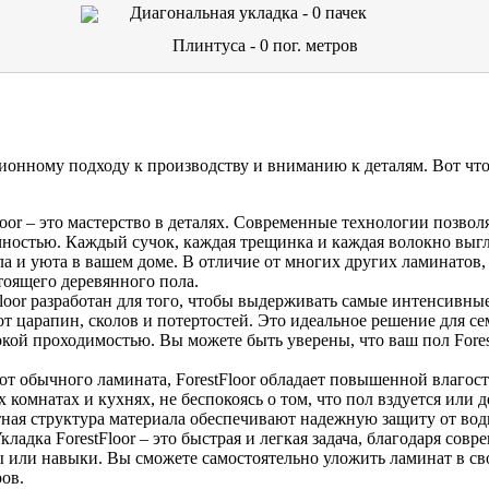
Диагональная укладка -
0
пачек
Плинтуса -
0
пог. метров
ционному подходу к производству и вниманию к деталям. Вот что
loor – это мастерство в деталях. Современные технологии позво
чностью. Каждый сучок, каждая трещинка и каждая волокно выг
а и уюта в вашем доме. В отличие от многих других ламинатов, F
тоящего деревянного пола.
loor разработан для того, чтобы выдерживать самые интенсивные
царапин, сколов и потертостей. Это идеальное решение для се
ой проходимостью. Вы можете быть уверены, что ваш пол Forest
от обычного ламината, ForestFloor обладает повышенной влагос
х комнатах и кухнях, не беспокоясь о том, что пол вздуется или 
тная структура материала обеспечивают надежную защиту от вод
кладка ForestFloor – это быстрая и легкая задача, благодаря сов
 или навыки. Вы сможете самостоятельно уложить ламинат в св
ов.