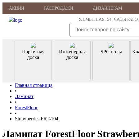
АКЦИИ
РАСПРОДАЖИ
ДИЗАЙНЕРАМ
УЛ.МЫТНАЯ, 54. ЧАСЫ РАБОТЫ: 
Паркетная
Инженерная
SPC полы
Кв
доска
доска
Главная страница
•
Ламинат
•
ForestFloor
•
Strawberries FRT-104
Ламинат ForestFloor Strawberr