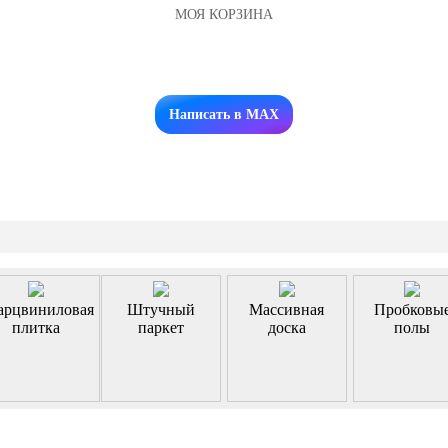
МОЯ КОРЗИНА
Заказать звонок
Написать в MAX
арцвиниловая
Штучный
Массивная
Пробковы
плитка
паркет
доска
полы