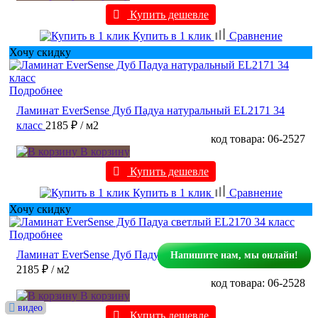
Купить дешевле
Купить в 1 клик
Сравнение
Хочу скидку
Подробнее
Ламинат EverSense Дуб Падуа натуральный EL2171 34
класс
2185 ₽
/ м2
код товара: 06-2527
В корзину
Купить дешевле
Купить в 1 клик
Сравнение
Хочу скидку
Подробнее
Ламинат EverSense Дуб Падуа светлый EL2170 34 класс
Напишите нам, мы онлайн!
2185 ₽
/ м2
код товара: 06-2528
В корзину
видео
видео
видео
видео
видео
видео
Купить дешевле