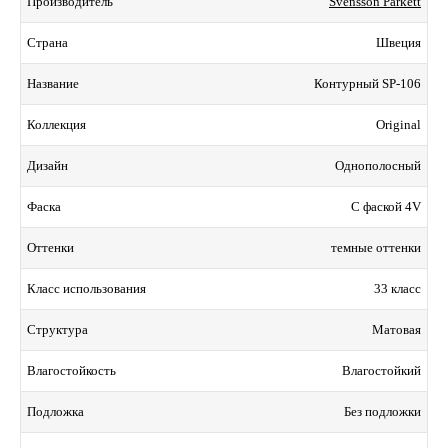
Svensson Parkett
Производитель
Швеция
Страна
Контурный SP-106
Название
Original
Коллекция
Однополосный
Дизайн
С фаской 4V
Фаска
темные оттенки
Оттенки
33 класс
Класс использования
Матовая
Структура
Влагостойкий
Влагостойкость
Без подложки
Подложка