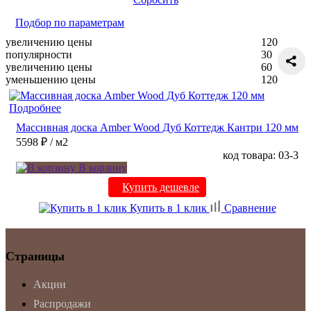
Подбор по параметрам
увеличению цены
120
популярности
30
увеличению цены
60
уменьшению цены
120
Подробнее
Массивная доска Amber Wood Дуб Коттедж Кантри 120 мм
5598 ₽
/ м2
код товара: 03-3
В корзину
Купить дешевле
Купить в 1 клик
Сравнение
Страницы
Акции
Распродажи