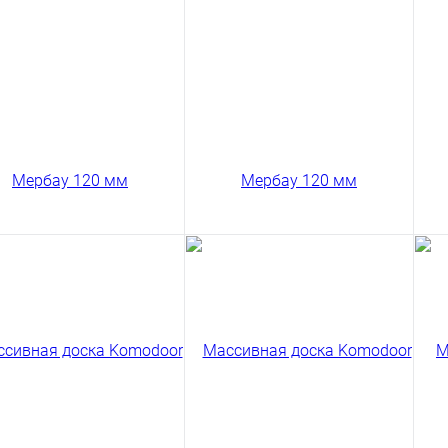
код товара: 03-224
код товара: 03-200
В корзину
В корзину
Сравнение
Сравнение
ить в 1 клик
Купить в 1 клик
Ку
сивная доска
Массивная доска
Ма
odoor Мербау Селект
Komodoor Мербау Селект
Ko
 мм
120 мм
12
70 ₽
12370 ₽
12
/ м2
/ м2
код товара: 03-205
код товара: 03-207