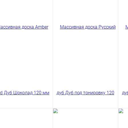
Ма
Wo
12
55
сивная доска Русский
Массивная доска Русский
Ку
Дуб под тонировку
дуб Дуб под тонировку
три 120 мм
Рустик 120 мм
3 ₽
6849 ₽
/ м2
/ м2
код товара: 03-29
код товара: 03-28
В корзину
В корзину