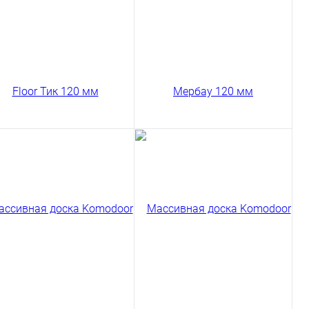
В корзину
В корзину
Сравнение
Сравнение
пить в 1 клик
Купить в 1 клик
ссивная доска Magestik
Массивная доска
oor Тик Натур 120 мм
Komodoor Мербау Селект
120 мм
447 ₽
/ м2
13790 ₽
/ м2
код товара: 03-423
код товара: 03-215
В корзину
В корзину