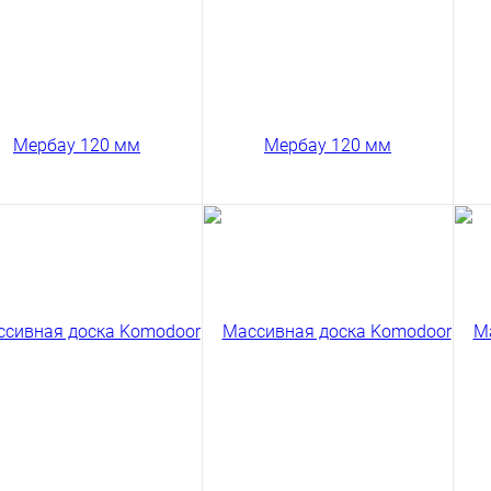
В корзину
В корзину
Сравнение
Сравнение
ить в 1 клик
Купить в 1 клик
Ку
сивная доска
Массивная доска
Ма
odoor Мербау Селект
Komodoor Мербау Селект
Fl
 мм
120 мм
13
80 ₽
13080 ₽
/ м2
/ м2
код товара: 03-209
код товара: 03-211
В корзину
В корзину