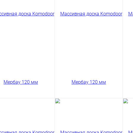
сивная доска Amber
d Дуб Шоколад Кантри
Сравнение
Сравнение
 мм
2 ₽
/ м2
ить в 1 клик
Купить в 1 клик
код товара: 03-6
В корзину
Сравнение
Массивная доска Русский
Ма
ить в 1 клик
дуб Дуб под тонировку
ду
Натур 120 мм
Се
8194 ₽
10
/ м2
код товара: 03-27
В корзину
сивная доска
Массивная доска
Ма
odoor Мербау Селект
Komodoor Мербау Селект
Ko