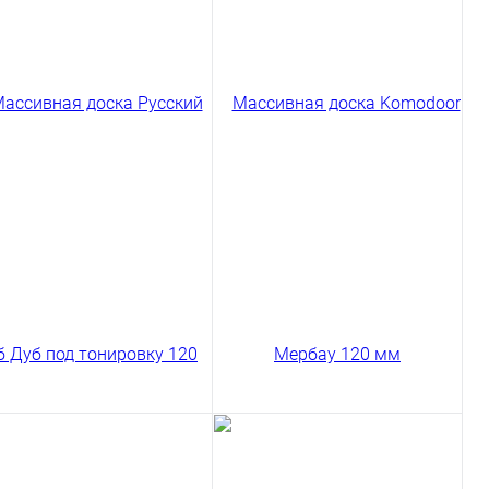
ссивная доска Amber
Массивная доска Amber
od Дуб Коттедж Кантри
Wood Дуб Кофе Кантри 120
0 мм
мм
98 ₽
5892 ₽
/ м2
/ м2
код товара: 03-3
код товара: 03-5
В корзину
В корзину
Сравнение
Сравнение
пить в 1 клик
Купить в 1 клик