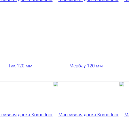
Сравнение
 мм
120 мм
12
47 ₽
11458 ₽
11
/ м2
/ м2
Купить в 1 клик
Ку
код товара: 03-203
код товара: 03-213
В корзину
В корзину
Сравнение
Сравнение
ить в 1 клик
Купить в 1 клик
Ку
сивная доска
Массивная доска
Ма
odoor Тик Селект 120
Komodoor Мербау Селект
Ko
120 мм
12
99 ₽
11762 ₽
11
/ м2
/ м2