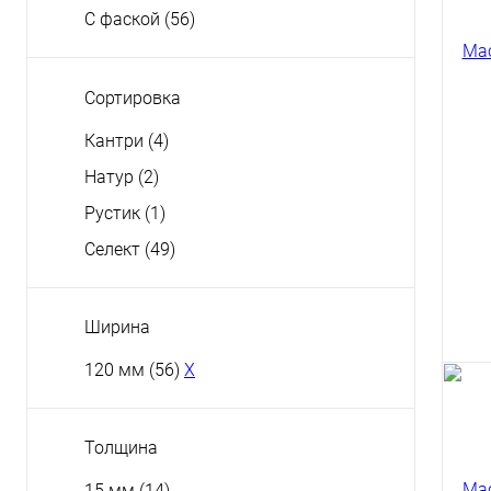
Мас
С фаской
(56)
Woo
120
589
Сортировка
Куп
Кантри
(4)
Натур
(2)
Рустик
(1)
Селект
(49)
Куп
Ширина
120 мм
(56)
X
Толщина
Мас
Kom
15 мм
(14)