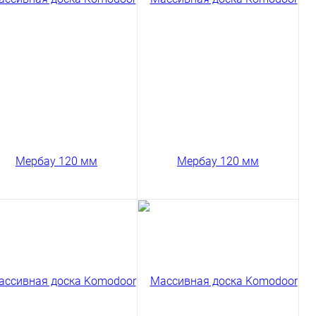
Сравнение
0 мм
120 мм
661 ₽
11661 ₽
/ м2
/ м2
пить в 1 клик
код товара: 03-266
код товара: 03-267
В корзину
В корзину
Сравнение
Сравнение
пить в 1 клик
Купить в 1 клик
ссивная доска
Массивная доска
modoor Мербау Селект
Komodoor Мербау Селект
0 мм
120 мм
762 ₽
11762 ₽
/ м2
/ м2