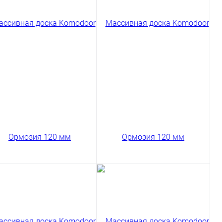
Массивная доска
Komodoor Мербау Селект
120 мм
9024 ₽
/ м2
код товара: 03-199
В корзину
Сравнение
ссивная доска Русский
Купить в 1 клик
б Дуб под тонировку
лект 120 мм
126 ₽
/ м2
код товара: 03-25
В корзину
ссивная доска
Массивная доска
modoor Ормозия Селект
Komodoor Ормозия Селект