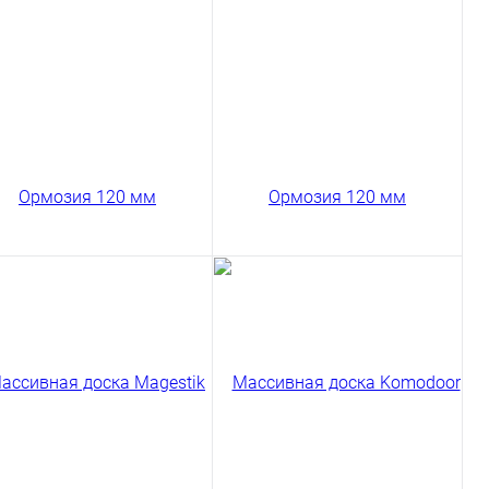
код товара: 03-201
код товара: 03-202
В корзину
В корзину
Сравнение
Сравнение
пить в 1 клик
Купить в 1 клик
ссивная доска
Массивная доска
modoor Ормозия Селект
Komodoor Ормозия Селект
0 мм
120 мм
831 ₽
12831 ₽
/ м2
/ м2
код товара: 03-272
код товара: 03-273