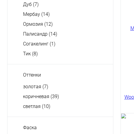
Дуб
(7)
Мербау
(14)
Ормозия
(12)
Палисандр
(14)
Согакелинг
(1)
Тик
(8)
Оттенки
золотая
(7)
Мас
дуб 
коричневая
(39)
Кан
569
светлая
(10)
Фаска