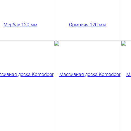
Сравнение
Сравнение
Ку
ить в 1 клик
Купить в 1 клик
сивная доска
Массивная доска
Ма
odoor Мербау Селект
Komodoor Ормозия Селект
Ko
 мм
120 мм
12
90 ₽
13790 ₽
13
/ м2
/ м2
код товара: 03-217
код товара: 03-268
В корзину
В корзину
Сравнение
Сравнение