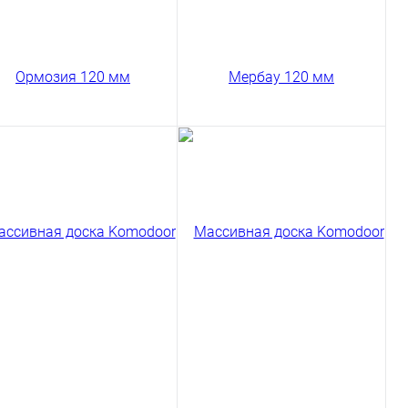
Сравнение
Сравнение
пить в 1 клик
Купить в 1 клик
ссивная доска
Массивная доска
modoor Ормозия Селект
Komodoor Мербау Селект
0 мм
120 мм
790 ₽
14600 ₽
/ м2
/ м2
код товара: 03-269
код товара: 03-219
В корзину
В корзину
Сравнение
Сравнение