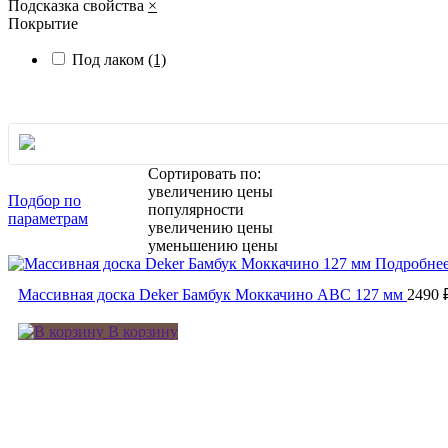
Подсказка свойства
×
Покрытие
Под лаком
(1)
Сортировать по:
увеличению цены
Подбор по
популярности
параметрам
увеличению цены
уменьшению цены
Подробне
Массивная доска Deker Бамбук Моккачино ABC 127 мм
2490 
В корзину