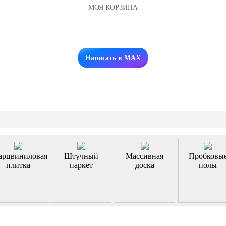
МОЯ КОРЗИНА
Заказать звонок
Написать в MAX
арцвиниловая
Штучный
Массивная
Пробковы
плитка
паркет
доска
полы