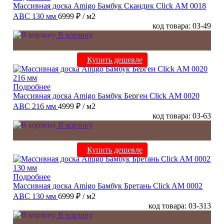
Массивная доска Amigo Бамбук Скандик Click АМ 0018
ABC 130 мм
6999 ₽
/ м2
код товара: 03-49
В корзину
Купить дешевле
Подробнее
Массивная доска Amigo Бамбук Берген Click АМ 0020
ABC 216 мм
4999 ₽
/ м2
код товара: 03-63
В корзину
Купить дешевле
Подробнее
Массивная доска Amigo Бамбук Бретань Click AM 0002
ABC 130 мм
6999 ₽
/ м2
код товара: 03-313
В корзину