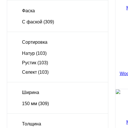
Woo
150
Фаска
838
Куп
С фаской
(309)
Сортировка
Натур
(103)
Рустик
(103)
Куп
Селект
(103)
Ширина
150 мм
(309)
Масс
Woo
Толщина
150