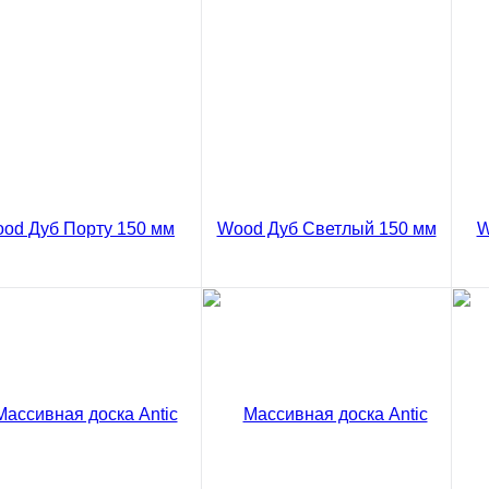
5 ₽
8385 ₽
83
/ м2
/ м2
код товара: 03-837
код товара: 03-839
В корзину
В корзину
Сравнение
Сравнение
ить в 1 клик
Купить в 1 клик
Ку
ивная доска Antic
Массивная доска Antic
Ма
d Дуб Порту Рустик
Wood Дуб Светлый Рустик
Wo
 мм
150 мм
15
5 ₽
8385 ₽
83
/ м2
/ м2
код товара: 03-847
код товара: 03-849