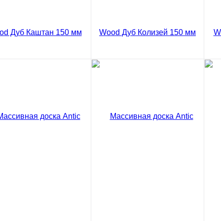
Сравнение
Массивная доска Antic
ить в 1 клик
Ку
Wood Дуб Горький шоколад
Рустик 150 мм
8502 ₽
/ м2
код товара: 03-778
В корзину
ивная доска Antic
Массивная доска Antic
Ма
d Дуб Каштан Рустик
Wood Дуб Колизей Рустик
Wo
Сравнение
 мм
150 мм
15
2 ₽
8502 ₽
85
/ м2
/ м2
Купить в 1 клик
код товара: 03-784
код товара: 03-786
В корзину
В корзину
Сравнение
Сравнение
ить в 1 клик
Купить в 1 клик
Ку