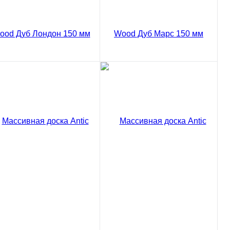
Сравнение
Сравнение
пить в 1 клик
Купить в 1 клик
ссивная доска Antic
Массивная доска Antic
od Дуб Лондон Рустик
Wood Дуб Марс Рустик 150
0 мм
мм
02 ₽
8502 ₽
/ м2
/ м2
код товара: 03-788
код товара: 03-790
В корзину
В корзину
Сравнение
Сравнение
пить в 1 клик
Купить в 1 клик