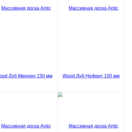
od Дуб Гранат Рустик
Сравнение
0 мм
85 ₽
/ м2
Купить в 1 клик
код товара: 03-833
В корзину
Сравнение
Массивная доска Antic
пить в 1 клик
Wood Дуб Жемчужный
Рустик 150 мм
8385 ₽
/ м2
код товара: 03-835
В корзину
ссивная доска Antic
Массивная доска Antic
od Дуб Мюнхен Рустик
Wood Дуб Нефрит Рустик
Сравнение
0 мм
150 мм