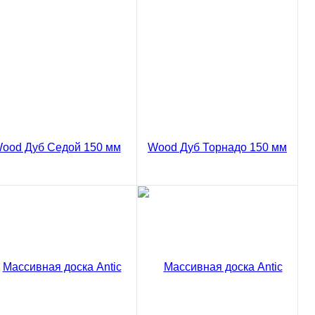
85 ₽
8385 ₽
/ м2
/ м2
Купить в 1 клик
код товара: 03-841
код товара: 03-843
В корзину
В корзину
Сравнение
Сравнение
пить в 1 клик
Купить в 1 клик
ссивная доска Antic
Массивная доска Antic
od Дуб Седой Рустик
Wood Дуб Торнадо Рустик
0 мм
150 мм
85 ₽
8385 ₽
/ м2
/ м2
код товара: 03-851
код товара: 03-853