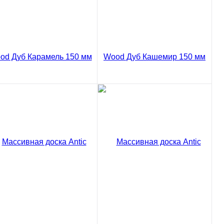
Сравнение
Сравнение
пить в 1 клик
Купить в 1 клик
ссивная доска Antic
Массивная доска Antic
od Дуб Карамель Рустик
Wood Дуб Кашемир Рустик
0 мм
150 мм
02 ₽
8502 ₽
/ м2
/ м2
код товара: 03-780
код товара: 03-782
В корзину
В корзину