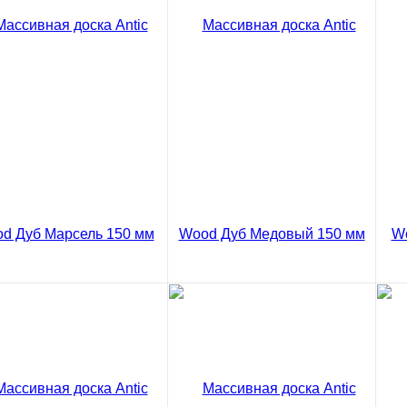
d Дуб Арктик Рустик
Wood Дуб Бренди Рустик
Wo
Сравнение
 мм
150 мм
15
5 ₽
8385 ₽
83
/ м2
/ м2
ить в 1 клик
код товара: 03-823
код товара: 03-825
В корзину
В корзину
Сравнение
Сравнение
ить в 1 клик
Купить в 1 клик
Ку
ивная доска Antic
Массивная доска Antic
Ма
d Дуб Марсель Рустик
Wood Дуб Медовый Рустик
Wo
 мм
150 мм
15