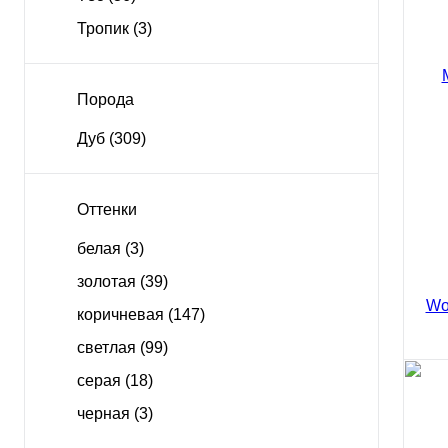
Тропик
(3)
Порода
Дуб
(309)
Оттенки
белая
(3)
Масс
золотая
(39)
Woo
Руст
коричневая
(147)
838
светлая
(99)
серая
(18)
черная
(3)
Масс