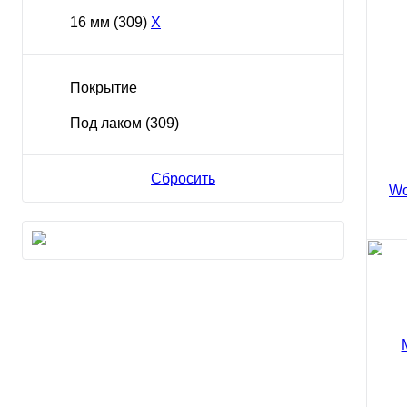
838
16 мм
(309)
X
Покрытие
Под лаком
(309)
Куп
Сбросить
Масс
Woo
150
838