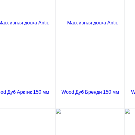
Массивная доска Antic
Ма
Wood Дуб Ваниль Рустик
Wo
150 мм
15
8385 ₽
83
/ м2
код товара: 03-829
В корзину
Сравнение
ивная доска Antic
Купить в 1 клик
Ку
d Дуб Брусничный
ик 150 мм
5 ₽
/ м2
код товара: 03-827
В корзину
ивная доска Antic
Массивная доска Antic
Ма