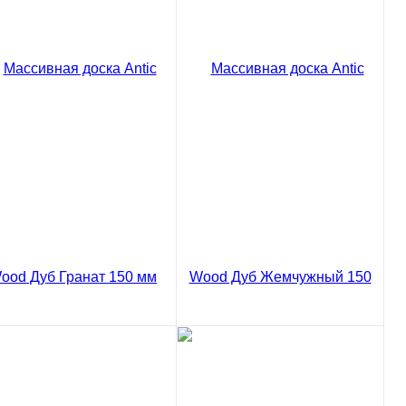
ссивная доска Antic
od Дуб Гавана Рустик
0 мм
85 ₽
/ м2
код товара: 03-831
В корзину
Сравнение
Массивная доска Antic
пить в 1 клик
Wood Дуб Бесцветный лак
Рустик 150 мм
8385 ₽
/ м2
код товара: 03-822
В корзину
ссивная доска Antic