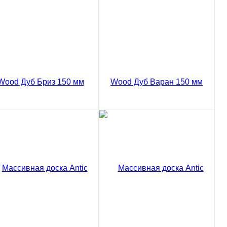
В корзину
В корзину
Сравнение
Сравнение
пить в 1 клик
Купить в 1 клик
ссивная доска Antic
Массивная доска Antic
od Дуб Бриз Рустик 150
Wood Дуб Варан Рустик
150 мм
02 ₽
8502 ₽
/ м2
/ м2
код товара: 03-772
код товара: 03-774
В корзину
В корзину