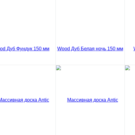
В корзину
В корзину
Сравнение
Сравнение
ить в 1 клик
Купить в 1 клик
Ку
ивная доска Antic
Массивная доска Antic
Ма
d Дуб Фундук Рустик
Wood Дуб Белая ночь
Wo
 мм
Рустик 150 мм
мм
5 ₽
8502 ₽
85
/ м2
/ м2
код товара: 03-855
код товара: 03-769
В корзину
В корзину