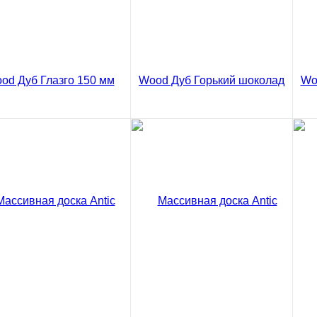
Сравнение
Сравнение
ить в 1 клик
Купить в 1 клик
Ку
ивная доска Antic
Ма
 Дуб Глазго Рустик
Wo
 мм
15
2 ₽
85
/ м2
код товара: 03-776
В корзину