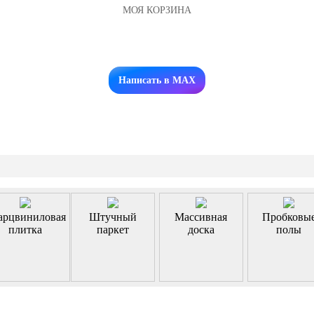
МОЯ КОРЗИНА
Заказать звонок
Написать в MAX
арцвиниловая
Штучный
Массивная
Пробковы
плитка
паркет
доска
полы