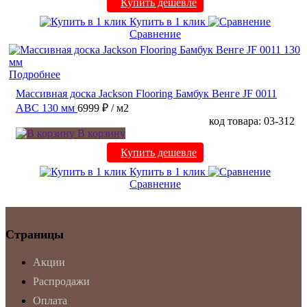
Купить дешевле
Купить в 1 клик
Сравнение
Подробнее
Массивная доска Jackson Flooring Бамбук Венге JF 0011
ABC 130 мм
6999 ₽
/ м2
код товара: 03-312
В корзину
Купить дешевле
Купить в 1 клик
Сравнение
Страницы
Акции
Распродажи
Оплата