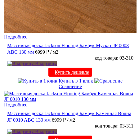
Подробнее
Массивная доска Jackson Flooring Бамбук Мускат JF 0008
ABC 130 мм
6999 ₽
/ м2
код товара: 03-310
В корзину
Купить дешевле
Купить в 1 клик
Сравнение
Подробнее
Массивная доска Jackson Flooring Бамбук Каменная Волна
JF 0010 ABC 130 мм
6999 ₽
/ м2
код товара: 03-311
В корзину