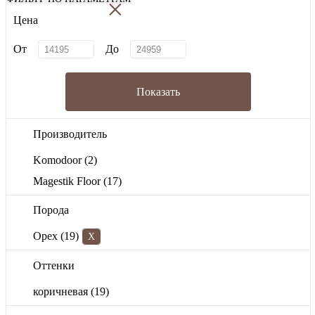
×
Цена
От
До
Показать
Производитель
Komodoor
(2)
Magestik Floor
(17)
Порода
Орех
(19)
X
Оттенки
коричневая
(19)