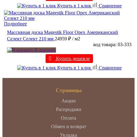
Купить в 1 клик
Сравнение
Подробнее
Массивная доска Magestik Floor Орех Американский
Селект Селект 210 мм
24959 ₽
/ м2
код товара: 03-333
В корзину
Купить дешевле
Купить в 1 клик
Сравнение
Страницы
Акции
Распродажи
Оплата
Обмен и возврат
Укладка