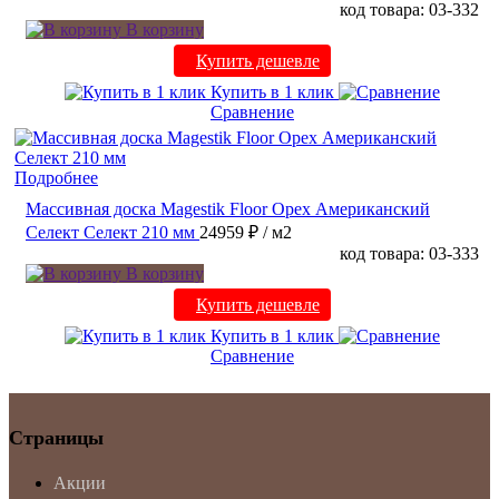
код товара: 03-332
В корзину
Купить дешевле
Купить в 1 клик
Сравнение
Подробнее
Массивная доска Magestik Floor Орех Американский
Селект Селект 210 мм
24959 ₽
/ м2
код товара: 03-333
В корзину
Купить дешевле
Купить в 1 клик
Сравнение
Страницы
Акции